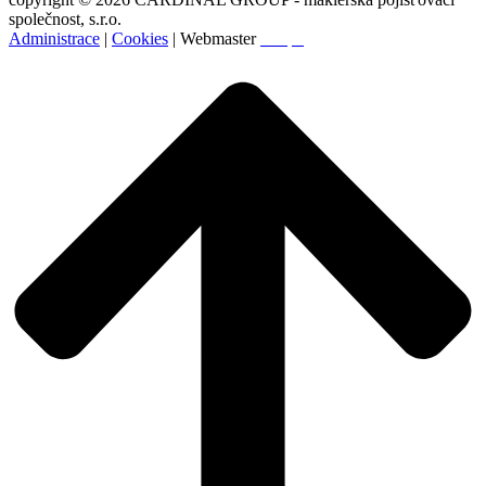
společnost, s.r.o.
Administrace
|
Cookies
| Webmaster
Svopa