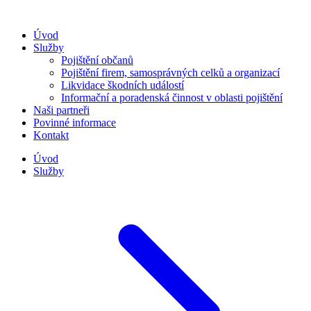
Úvod
Služby
Pojištění občanů
Pojištění firem, samosprávných celků a organizací
Likvidace škodních událostí
Informační a poradenská činnost v oblasti pojištění
Naši partneři
Povinné informace
Kontakt
Úvod
Služby