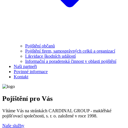
Pojištění občanů
Pojištění firem, samosprávných celků a organizací
Likvidace škodních událostí
Informační a poradenská činnost v oblasti pojištění
Naši partneři
Povinné informace
Kontakt
Pojištění pro Vás
Vítáme Vás na stránkách CARDINAL GROUP - makléřské
pojišťovací společnosti, s. r. o. založené v roce 1998.
Naše služby